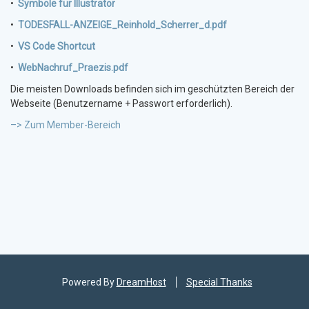
•
Symbole für Illustrator
•
TODESFALL-ANZEIGE_Reinhold_Scherrer_d.pdf
•
VS Code Shortcut
•
WebNachruf_Praezis.pdf
Die meisten Downloads befinden sich im geschützten Bereich der
Webseite (Benutzername + Passwort erforderlich).
–> Zum Member-Bereich
Powered By
DreamHost
Special Thanks