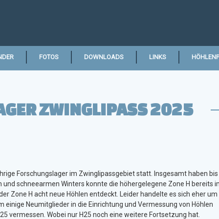
NDER
FOTOS
DOWNLOADS
LINKS
HÖHLENP
GER ZWINGLIPASS 2025
ährige Forschungslager im Zwinglipassgebiet statt. Insgesamt haben bis 
n und schneearmen Winters konnte die höhergelegene Zone H bereits 
er Zone H acht neue Höhlen entdeckt. Leider handelte es sich eher um
um einige Neumitglieder in die Einrichtung und Vermessung von Höhlen
25 vermessen. Wobei nur H25 noch eine weitere Fortsetzung hat.