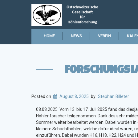
HOME
NEWS
VEREIN
KALE
FORSCHUNGSLA
Posted on
August 8, 2025
by
Stephan Billeter
08.08.2025: Vom 13. bis 17. Juli 2025 fand das diesj
Höhlenforscher teilgenommen. Dank des sehr milde
Sommer weiter bearbeitet werden. Dabei wurden in d
kleinere Schachthöhlen, welche dafür ideal waren, 
einzuführen. Dabei wurden H16, H18, H22, H24 und H