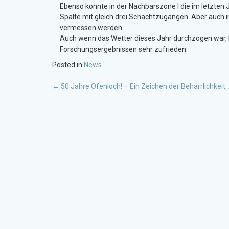
Ebenso konnte in der Nachbarszone I die im letzten 
Spalte mit gleich drei Schachtzugängen. Aber auch 
vermessen werden.
Auch wenn das Wetter dieses Jahr durchzogen war, 
Forschungsergebnissen sehr zufrieden.
Posted in
News
POST
←
50 Jahre Ofenloch! – Ein Zeichen der Beharrlichke
NAVIGATION