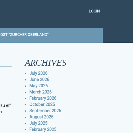
LOGIN
OST “ZÜRCHER OBERLAND”
ARCHIVES
July 2026
June 2026
May 2026
March 2026
February 2026
October 2025
zu elf
September 2025
im
August 2025
July 2025
February 2025