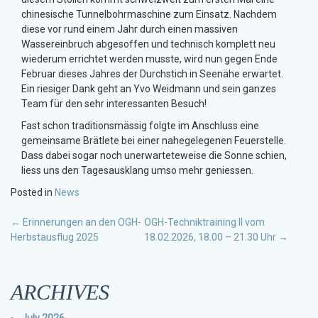
chinesische Tunnelbohrmaschine zum Einsatz. Nachdem
diese vor rund einem Jahr durch einen massiven
Wassereinbruch abgesoffen und technisch komplett neu
wiederum errichtet werden musste, wird nun gegen Ende
Februar dieses Jahres der Durchstich in Seenähe erwartet.
Ein riesiger Dank geht an Yvo Weidmann und sein ganzes
Team für den sehr interessanten Besuch!
Fast schon traditionsmässig folgte im Anschluss eine
gemeinsame Brätlete bei einer nahegelegenen Feuerstelle.
Dass dabei sogar noch unerwarteteweise die Sonne schien,
liess uns den Tagesausklang umso mehr geniessen.
Posted in
News
POST
←
Erinnerungen an den OGH-
OGH-Techniktraining II vom
Herbstausflug 2025
18.02.2026, 18.00 – 21.30 Uhr
→
NAVIGATION
ARCHIVES