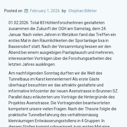
Posted on
February 1, 2026
by
Stephan Billeter
01.02.2026: Total 83 HöhlenforscherInnen gestalteten
zusammen die Zukunft der OGH am Samstag, dem 24.
Januar. Nach vielen Jahren in Wetzikon fand das Treffen ein
erstes Mal in den Räumlichkeiten der Sportanlage bxa in
Bassersdorf statt. Nach der Versammlung liessen wir den
Abend bei einem ausgiebigen Pastaplausch und mehreren,
interessanten Vorträgen über die Forschungsarbeiten des
letzten Jahres ausklingen.
Am nachfolgenden Sonntag durften wir die Welt des
Tunnelbaus im Karst kennenlernen! Als erste Gäste
überhaupt besuchten wir das attraktiv gestaltete und
informative Infocenter der neuen Axenstrasse in Brunnen SZ.
Parallel dazu erläuterten uns Vorträge die Hintergründe des
Projektes Axenstrasse. Die Vortragenden beantworteten
kompetent unsere vielen Fragen. Nach der Theorie folgte die
praktische Tunnelbefahrung des verhältnismässig
kleinräumigen Entwässerungsstollens in 4 Gruppen. In
diesem Stollen kommt schweizweit zum ersten Mal eine