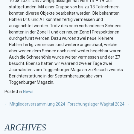
10.08.2024: Das Zwinglipasslager hat vom 15. – 19. Juli
stattgefunden. Mit einer Gruppe von bis zu 13 Teilnehmern
konnten diverse Objekte bearbeitet werden. Die bekannten
Höhlen D10 und A1 konnten fertig vermessen und
ausgerichtet werden. Trotz des noch vorhandenen Schnees
konnten in der Zone H und der neuen Zone I Prospektionen
durchgeführt werden. Dazu wurden zwei neue, kleinere
Höhlen fertig vermessen und weitere angeschaut, welche
aber wegen dem Schnee noch nicht weiter begehbar waren.
Auch die Schneehöhle wurde weiter vermessen und der Z7
besucht. Ebenso hatten wir während zweier Tage zwei
Journalisten vom Toggenburger Magazin zu Besuch zwecks
Berichterstattung in der Septemberausgabe vom
Toggenburger Magazin.
Posted in
News
POST
←
Mitgliederversammlung 2024
Forschungslager Wägital 2024
→
NAVIGATION
ARCHIVES